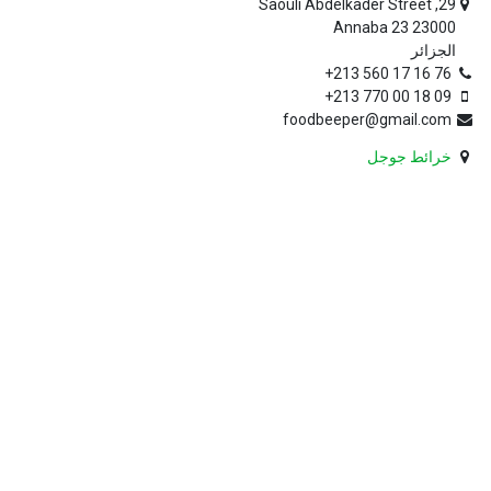
29, Saouli Abdelkader Street
Annaba 23 23000
الجزائر
+213 560 17 16 76
+213 770 00 18 09
foodbeeper@gmail.com
خرائط جوجل